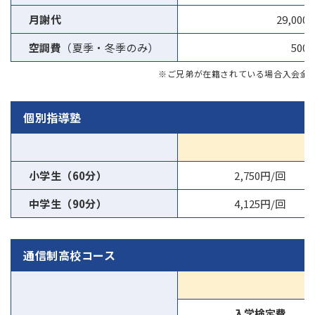
月謝代
29,000
空調費
（夏季・冬季のみ）
500
※ご兄弟が在籍されている場合入会金5,
個別指導塾
小学生（60分）
2,750円/回
中学生（90分）
4,125円/回
通信制高校コース
入学検定費